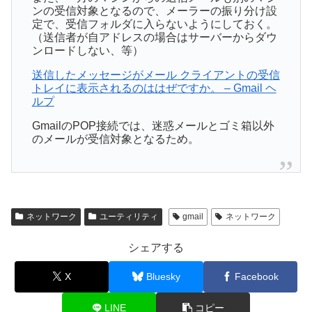
ンの受信対象となるので、メーラーの振り分け設
定で、受信フォルダに入らないようにしておく。
（送信者が自アドレスの場合はサーバーからダウ
ンロードしない、等）
送信したメッセージがメール クライアントの受信
トレイに表示されるのははぜですか。 – Gmail ヘ
ルプ
GmailのPOP接続では、迷惑メールとゴミ箱以外
のメールが受信対象となるため。
ネットワーク
ユーティリティ
gmail
ネットワーク
シェアする
X
Bluesky
Facebook
LINE
コピー